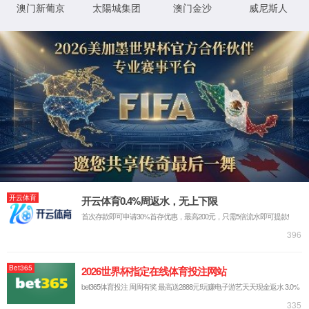
软件定义工业控制 软件定义工业流程
智慧城市产品
一张网一朵云一个中心的智慧城市解决方案 边缘计算、去中心化
的城市管理系统