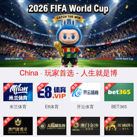
jinnianhui今年会官网
ddd
当前位置：
首页
>
关于今年会官网
>
代理渠道
代理商渠道查询
代理商查询
立即查询
・关于我司全面终止与京工汇品牌授权及业务合作的声明
意见反馈