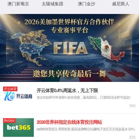
提交
400服务热线：400-611-2028